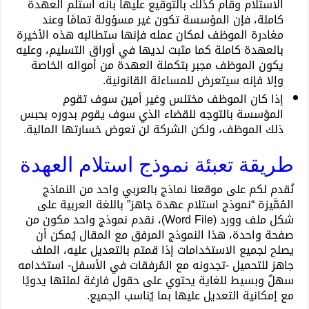
الاستلام وقام كذلك بالتوقيع عليها بأنه استلم العهدة
كاملة، فإن المؤسسة تكون غير مسؤولة تمامًا وعند
مغادرة الموظف لمكان عمله فإنها ستطالبه هذه الأخيرة
بالعهدة كاملة كما مثبت لديها في أوراق التسليم، وعليه
يكون الموظف مجبر بتكملة العهدة من أمواله الخاصة
وإلا فإنه سيتعرض للمساءلة القانونية.
إذا كان الموظف مختلس وغير أمين سوف تقوم
المؤسسة بالتوجه للقضاء الذي سوف يقوم بدوره بحبس
ذلك الموظف، ولكن الشركة لن تعوض خسارتها المالية.
طريقة تعبئة نموذج استلام العهدة
نُقدم لكم على موقعنا نماذج بالعربي واحد من النماذج
المُمَّيزة “
نموذج
استلام عهدة جاهز” باللغة العربية على
شكل ملف وورد (Word File)، نقدم نموذج واحد مكون من
صفحة واحدة، هذا النموذج المرفق مع المقال يُمكن أن
يصلح لجميع الاستخدامات إذا قمتم بالتعديل عليه، الملف
جاهز للتحميل -تجدونه مع المُرفقات في الأسفل- استخدامه
سهلٌ وبسيط للغاية يحتوي على حقول فارغة لملئها يدويًا
مع إمكانية التعديل عليها بما يُناسب الجميع.