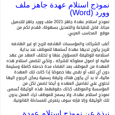
نموذج استلام عهدة جاهز ملف
وورد (Word)
نموذج استلام عهدة جاهز 2021 ملف وورد جاهز للتحميل
مجانا، قابل للطباعة والتعديل بسهولة، مُقدم لكم من
موقع المحاسب العربي.
أغلب الشركات والمؤسسات الهادفه للربح او غير الهادفه
للربح يكون لديها عهدة تُسلمها للموظف عند بداية
استلامه للوظيفة المسؤول عنها و تختلف العهد من عهد
ماليه او اصول مملوكه للشركه ، ولكي تتضمن استلام هذه
العهدة من الموظف بعد انقضاء مدة خدمته كاملة وسليمة
دون أي تلف أو نقص بها خصوصًا إذا كانت تلك العهدة
مالية، لا بد أن يكون هناك وثيقة رسمية يمكن الرجوع اليها
تحتوي علي تفاصيل العهده و أيضا تضمن لكل من
المؤسسة والموظف كذلك حقوقهما. هذه الوثيقة تُسمى
نموذج استلام عهدة، ولا يسمح للموظف ترك العمل بدون
تلك الوثيقة وإلا فإنه سوف يتعرض للمساءلة القانونية.
نبذة عن نموذج استلام عهدة