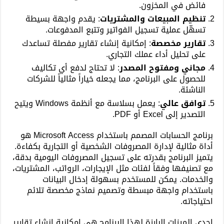
فائض في المخزون.
تنظيم المبيعات والمشتريات
: يقدم واجهة بسيطة
تسهّل عملية تسجيل الفواتير وتتبع المدفوعات.
تقارير مخصصة
: إمكانية إنشاء تقارير مفصلة تساعدك
على تحليل أداء عملك التجاري.
مجاني ومفتوح المصدر
: لا تحتاج لدفع أي تكاليف
للحصول على البرنامج، مما يجعله خياراً مثالياً للشركات
الناشئة.
توافق عالي
: يعمل بسلاسة مع أنظمة Windows ويتيح
التصدير إلى Excel أو PDF.
برنامج الحسابات المصمم باستخدام Microsoft Access هو
أداة مثالية لإدارة المصروفات الشخصية أو التجارية بكفاءة.
يتميز البرنامج بقدرته على تسجيل المصروفات اليومية بدقة،
مع تصنيفها وفقاً لفئات مثل الإيجارات، الرواتب، المشتريات،
والخدمات. يمكن للمستخدم بسهولة إدخال البيانات
باستخدام واجهة مبسطة وتصميم نماذج مخصصة تلائم
احتياجاته.
إحدى الميزات البارزة لهذا البرنامج هي إمكانية إنشاء تقارير