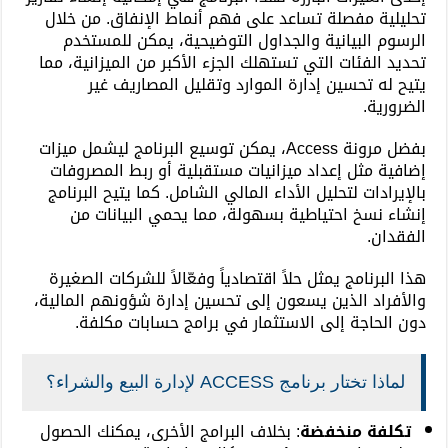
تحليلية مفصلة تساعد على فهم أنماط الإنفاق. من خلال
الرسوم البيانية والجداول التوضيحية، يمكن للمستخدم
تحديد الفئات التي تستهلك الجزء الأكبر من الميزانية، مما
يتيح له تحسين إدارة الموارد وتقليل المصاريف غير
الضرورية.
بفضل مرونة Access، يمكن توسيع البرنامج ليشمل ميزات
إضافية مثل إعداد ميزانيات مستقبلية أو ربط المصروفات
بالإيرادات لتحليل الأداء المالي الشامل. كما يتيح البرنامج
إنشاء نسخ احتياطية بسهولة، مما يحمي البيانات من
الفقدان.
هذا البرنامج يمثل حلاً اقتصادياً وفعّالاً للشركات الصغيرة
والأفراد الذين يسعون إلى تحسين إدارة شؤونهم المالية،
دون الحاجة إلى الاستثمار في برامج حسابات مكلفة.
لماذا تختار برنامج ACCESS لإدارة البيع والشراء؟
تكلفة منخفضة
: بخلاف البرامج الأخرى، يمكنك الحصول