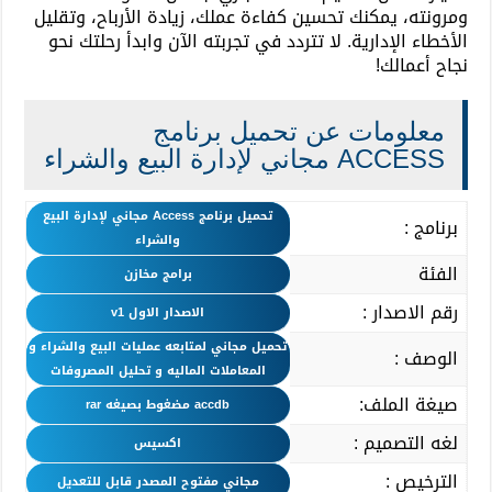
ومرونته، يمكنك تحسين كفاءة عملك، زيادة الأرباح، وتقليل
الأخطاء الإدارية. لا تتردد في تجربته الآن وابدأ رحلتك نحو
نجاح أعمالك!
معلومات عن تحميل برنامج
ACCESS مجاني لإدارة البيع والشراء
تحميل برنامج Access مجاني لإدارة البيع
برنامج :
والشراء
الفئة
برامج مخازن
رقم الاصدار :
الاصدار الاول v1
تحميل مجاني لمتابعه عمليات البيع والشراء و
الوصف :
المعاملات الماليه و تحليل المصروفات
صيغة الملف:
accdb مضغوط بصيغه rar
لغه التصميم :
اكسيس
الترخيص :
مجاني مفتوح المصدر قابل للتعديل