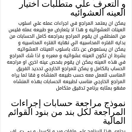
و التعرف علي متطلبات اختيار
العينه العشوائيه
يمكن ان يعتمد المراجع في اجراءات عمله علي اسلوب
العينات العشوائيه و هذا لا يتعارض مع طبيعه عمله فليس
من المنطقي ان يقوم المراجع بمراجعه كامل الحسابات من
بدايه الفتره المحاسبيه الي نهايه الفتره المحاسبيه و
يمكن ان يستعوض عن ذلك باسلوب العينات العشوائيه
بشرط ان تكون العينه عشوائيه و معبره و اذا شك المراجع
في هذه العينه يمكن ان يقوم بفحص عينه اخري او مراجعه
الحساب بالكامل و يمكن للمراجع الخارجي تحديد الفريق
المناسب للعمل معه حسب طبيعه المنشاه و فقا لما يراه
المراجع الخارجي مناسب لطبيعه الحسابات بهذه المنشاه
مفهو بمثابه برنامج تدقيق متكامل
نموذج مراجعة حسابات إجراءات
المراجعة لكل بند من بنود القوائم
المالية
يحتوي هذا البرنامج علي ملفات ورد و اكسيل و بي دي اف