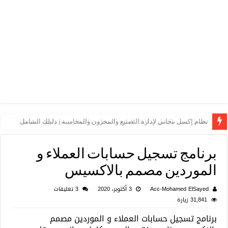
نظام إكسل مجاني لإدارة التصنيع والمخزون والمحاسبة | دليلك الشامل
تحميل شيت إكسل متكامل لإدارة المبيعات والمخازن مع واجهة مبسطة
برنامج تسجيل حسابات العملاء و
الموردين مصمم بالاكسيس
Acc-Mohamed ElSayed
3 أكتوبر، 2020
3 تعليقات
31,841 زيارة
برنامج تسجيل حسابات العملاء و الموردين مصمم