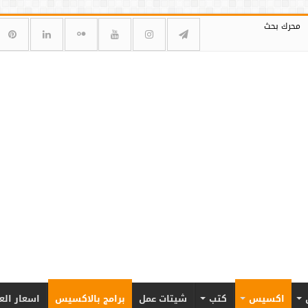
محرك بحث
اكسيس
كتب
شيتات عمل
برامج بالاكسيس
اسعار الع