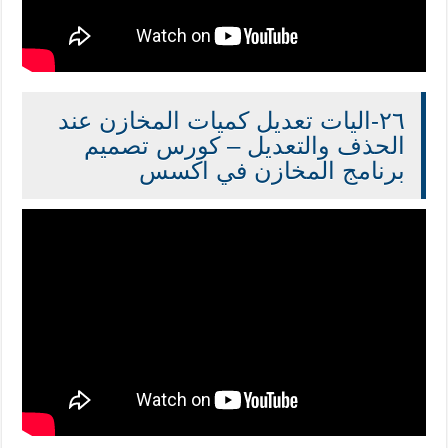
٢٦-اليات تعديل كميات المخازن عند
الحذف والتعديل – كورس تصميم
برنامج المخازن في اكسس