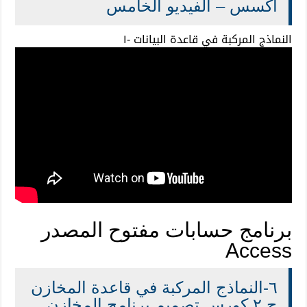
اكسس – الفيديو الخامس
النماذج المركبة في قاعدة البيانات -١
برنامج حسابات مفتوح المصدر
Access
٦-النماذج المركبة في قاعدة المخازن
ج.٢ كورس تصميم برنامج المخازن