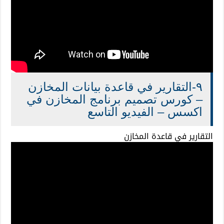
٩-التقارير في قاعدة بيانات المخازن
– كورس تصميم برنامج المخازن في
اكسس – الفيديو التاسع
التقارير في قاعدة المخازن