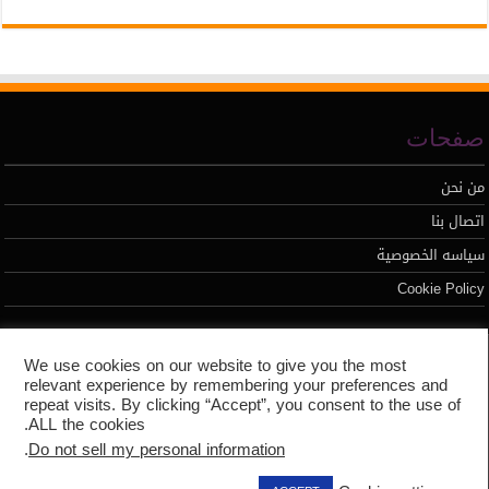
صفحات
من نحن
اتصال بنا
سياسه الخصوصية
Cookie Policy
تطوير محمد السيد
We use cookies on our website to give you the most
relevant experience by remembering your preferences and
repeat visits. By clicking “Accept”, you consent to the use of
ALL the cookies.
.
Do not sell my personal information