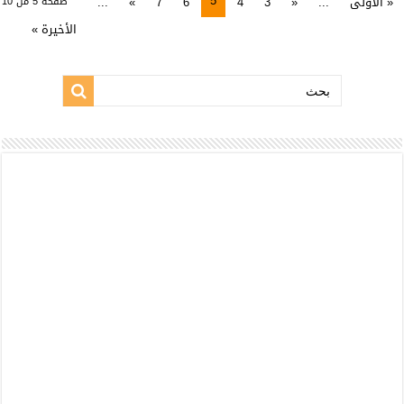
5
« الأولى
...
«
3
4
6
7
»
...
صفحة 5 من 10
الأخيرة »
بحث: