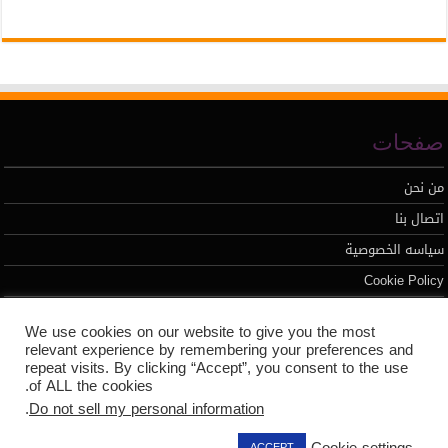
صفحات
من نحن
اتصال بنا
سياسه الخصوصية
Cookie Policy
We use cookies on our website to give you the most
تطوير محمد السيد
relevant experience by remembering your preferences and
repeat visits. By clicking “Accept”, you consent to the use
of ALL the cookies.
.
Do not sell my personal information
Cookie settings
ACCEPT