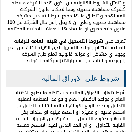
و تتمثل الشروط القانونيه بان يكون هذه الشركه مسجله
كشركه مساهمه مصريه وفقا لاحكام قانون الشركات
المساهمه و تنطبق عليها جميع شرط التسجيل كشركه
مساهمه مصريه و علي ان لا يقل راس مال الشركه عن 100
مليون جنيه مصري او ما يعادلها بالعملات الاجنبيه المختلفه
تعرف علي
شروط التسجيل في هيئه العامه للرقابه
الماليه
الالتزام بقواعد التسجيل لدي الهيئه للتاكد من عدم
وجود اي مشاكل او موانع قانونيه تمنع طرح الشركه
بالبورصه و التاكد من اسمرارالالتزام بكافه القواعد
شروط علي الاوراق الماليه
شرط تتعلق بالاوراق الماليه حيث تنظم ما يطرح للاكتتاب
العام و قواعد الاكتتاب العام و قواعد المنظمه لعمليه
التداول و تحدد انواع الاوراق الماليه القابله للتداول من
اسهم عاديه او مميزه او اسهم عينيه او سندات بكل
انوعهاو صكوك التمويل …..و غيرها من الاوراق الماليه
القابله للتداول و ان الحد الادني لقيد الاسهم خمسه
مليون سهم و ان الحد الادني الذي يجب ان تحتفظ به