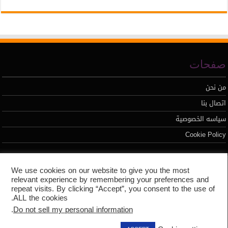
صفحات
من نحن
اتصال بنا
سياسه الخصوصية
Cookie Policy
تطوير محمد السيد
We use cookies on our website to give you the most
relevant experience by remembering your preferences and
repeat visits. By clicking “Accept”, you consent to the use of
ALL the cookies.
.
Do not sell my personal information