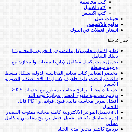
كتب محاسبيه
كتب اكسيل
كتب اكسيس
شيتات عمل
برامج بالاكسيس
اسعار العملات في البنوك
أخبار عاجلة
نظام إكسل مجاني لإدارة التصنيع والمخزون والمحاسبة |
دليلك الشامل
تحميل شيت إكسل متكامل لإدارة المبيعات والمخازن مع
واجهة مبسطة
مختصر المعايير كتاب معايير المحاسبة الدولية بشكل مبسط
قاعدة بيانات صيدلية جاهزة بإكسيل 10 آلاف صنف بالصور و
الاسعار
حساباتك مجاناً: برنامج محاسبة متطور مع تحديثات 2025
برنامج محاسبة مفتوح المصدر مجاني: لوجه الله
أفضل تمرين محاسبة مالية: قيود، قوائم، و PDF قابل
للتحميل
اداة تحميل الفواتير الالكترونية كامله مجانيه مفتوحه المصدر
إدارة حساباتك بكفاءة: تحميل أفضل برنامج محاسبي متكامل
مجاني
برنامج كاشير مجاني مدى الحياة