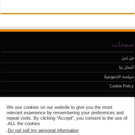
صفحات
من نحن
اتصال بنا
سياسه الخصوصية
Cookie Policy
تطوير محمد السيد
We use cookies on our website to give you the most
relevant experience by remembering your preferences and
repeat visits. By clicking “Accept”, you consent to the use of
ALL the cookies.
.
Do not sell my personal information