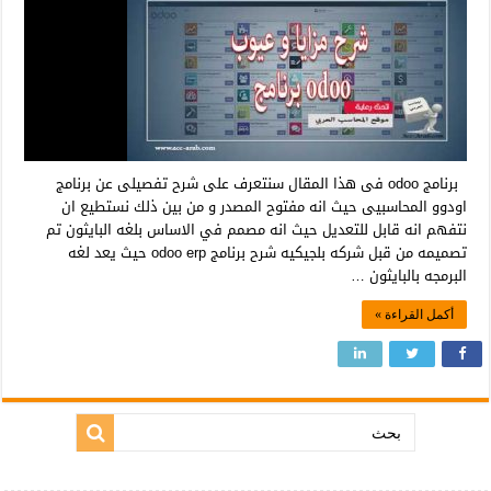
برنامج odoo فى هذا المقال سنتعرف على شرح تفصيلى عن برنامج
اودوو المحاسبيى حيث انه مفتوح المصدر و من بين ذلك نستطيع ان
نتفهم انه قابل للتعديل حيث انه مصمم في الاساس بلغه البايثون تم
تصميمه من قبل شركه بلجيكيه شرح برنامج odoo erp حيث يعد لغه
البرمجه بالبايثون …
أكمل القراءة »
بحث: