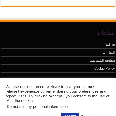
صفحات
من نحن
اتصال بنا
سياسه الخصوصية
Cookie Policy
تطوير محمد السيد
We use cookies on our website to give you the most
relevant experience by remembering your preferences and
repeat visits. By clicking “Accept”, you consent to the use of
ALL the cookies.
.
Do not sell my personal information