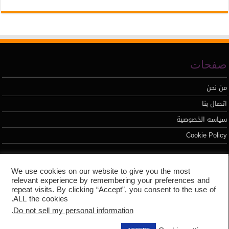
صفحات
من نحن
اتصال بنا
سياسه الخصوصية
Cookie Policy
تطوير محمد السيد
We use cookies on our website to give you the most
relevant experience by remembering your preferences and
repeat visits. By clicking “Accept”, you consent to the use of
ALL the cookies.
.
Do not sell my personal information