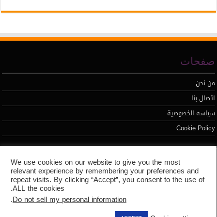
صفحات
من نحن
اتصال بنا
سياسه الخصوصية
Cookie Policy
تطوير محمد السيد
We use cookies on our website to give you the most
relevant experience by remembering your preferences and
repeat visits. By clicking “Accept”, you consent to the use of
ALL the cookies.
.
Do not sell my personal information