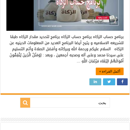
برنامج حساب الزكاه برنامج حساب الزكاه برنامج لتحديد مقدار الزكاه طبقا
للشريعه الاسلاميه و يتيح أيضا البرنامج العديد من المعلومات الدينيه عن
الزكاه السلام عليكم ورحمة الله وبركاته وأفضل الصلاة وأتم التسليم
على سيدنا محمد وعلى آله وصحبه أجمعين ، وبعد : {وَمَثَلُ الَّذِينَ يُنْفِقُونَ
أَمْوَالَهُمُ ابْتِغَاءَ مَرْضَاتِ اللَّهِ …
أكمل القراءة »
بحث: