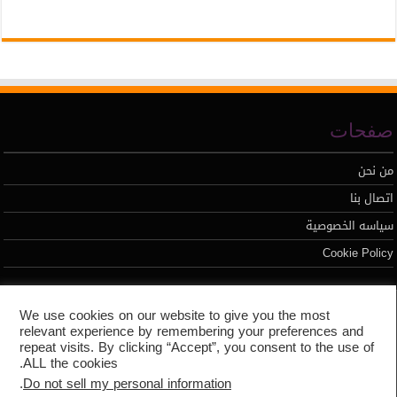
صفحات
من نحن
اتصال بنا
سياسه الخصوصية
Cookie Policy
تطوير محمد السيد
We use cookies on our website to give you the most
relevant experience by remembering your preferences and
repeat visits. By clicking “Accept”, you consent to the use of
ALL the cookies.
.
Do not sell my personal information