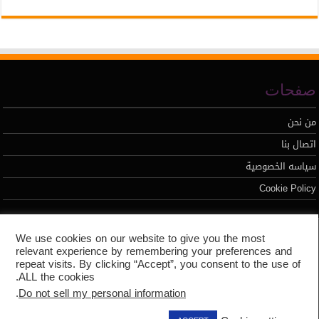
صفحات
من نحن
اتصال بنا
سياسه الخصوصية
Cookie Policy
تطوير محمد السيد
We use cookies on our website to give you the most
relevant experience by remembering your preferences and
repeat visits. By clicking “Accept”, you consent to the use of
ALL the cookies.
.
Do not sell my personal information