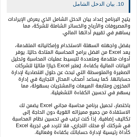
10. بيان الدخل الشامل
يتيح البرنامج إعداد بيان الدخل الشامل الذي يعرض الإيرادات
والمصروفات والأرباح والخسائر الشاملة للشركة، مما
يساهم في تقييم أدائها المالي.
بفضل واجهته السهلة الاستخدام وإمكانياته المتقدمة،
يعد Excel من افضل برامج المحاسبة المتاحة حاليًا. يوفر
أدوات متقدمة ومتعددة لتبسيط عمليات المحاسبة وتحليل
البيانات المالية بكفاءة. يُعتبر Excel خيارًا مثاليًا للشركات
الصغيرة والمتوسطة التي تبحث عن حلول اقتصادية لإدارة
حساباتها. كما يساعد أصحاب المحال التجارية في إدارة
المخزون ومتابعة المبيعات والمشتريات بسهولة، مما
يسهم في تحسين الكفاءة التشغيلية.
باختصار، تحميل برنامج محاسبة مجاني Excel يضمن لك
الاستفادة من جميع مميزاته القوية دون الحاجة إلى
تكاليف إضافية. إذا كنت ترغب في تحسين نظام المحاسبة
في شركتك أو محلك التجاري، فلا تتردد في تجربة Excel
كأداة رئيسية لإدارة حساباتك بكفاءة وفعالية.