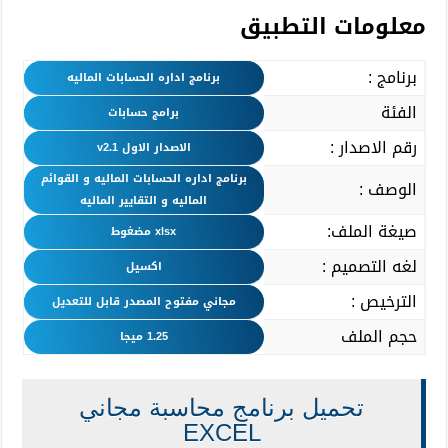
معلومات التطبيق
برنامج :
برنامج اداره الحسابات الماليه
الفئة
برامج حسابات
رقم الاصدار :
الاصدار الاول v2.1
برنامج اداره الحسابات الماليه و القوائم
الوصف :
الماليه و التقايير الماليه
صيغة الملف:
xlsx مضغوط
لغه التصميم :
اكسيل
الترخيص :
مجاني مفتوح المصدر قابل للتعديل
حجم الملف
1.25
ميجا
تحميل برنامج محاسبة مجاني
EXCEL